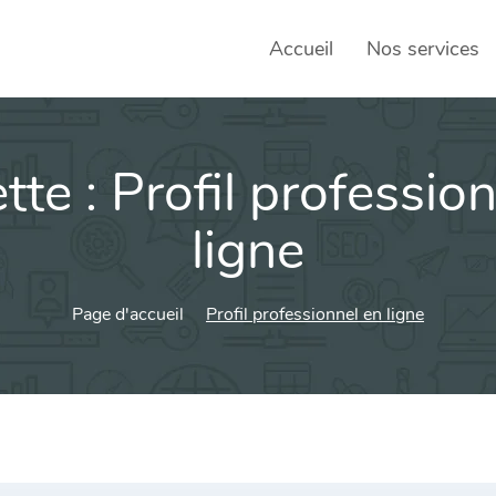
Accueil
Nos services
tte :
Profil professio
SEO – 
Achats
ligne
Agence
Page d'accueil
Profil professionnel en ligne
Social
sociau
Transf
Commun