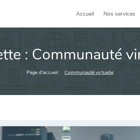
Accueil
Nos services
tte :
Communauté vir
SEO – 
Achats
Page d'accueil
Communauté virtuelle
Agence
Social
sociau
Transf
Commun