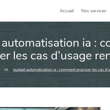
Accueil
Nos services
automatisation ia :
SEO – 
Achats
ser les cas d’usage re
Agence
IA
budget automatisation ia : comment prioriser les cas d’
Social
sociau
Transf
Commun