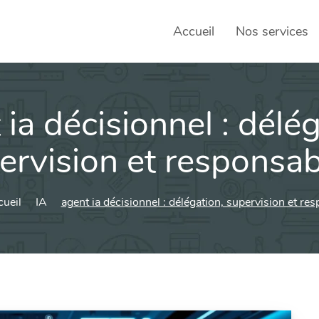
Accueil
Nos services
 ia décisionnel : délég
SEO – 
Achats
ervision et responsabi
Agence
cueil
IA
agent ia décisionnel : délégation, supervision et res
Social
sociau
Transf
Commun