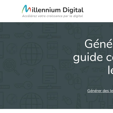
Génér
guide c
l
Générer des le