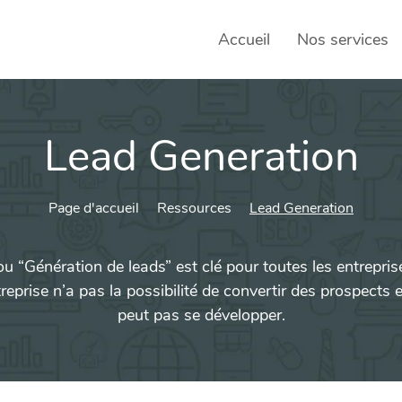
Accueil
Nos services
Lead Generation
SEO – 
Achats
Page d'accueil
Ressources
Lead Generation
Agence
Social
ou “Génération de leads” est clé pour toutes les entrep
sociau
eprise n’a pas la possibilité de convertir des prospects 
Transf
peut pas se développer.
Commun