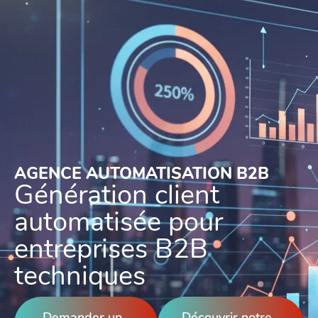
AGENCE AUTOMATISATION B2B
Génération client
automatisée pour
entreprises B2B
techniques
Demander un
Découvrir notre