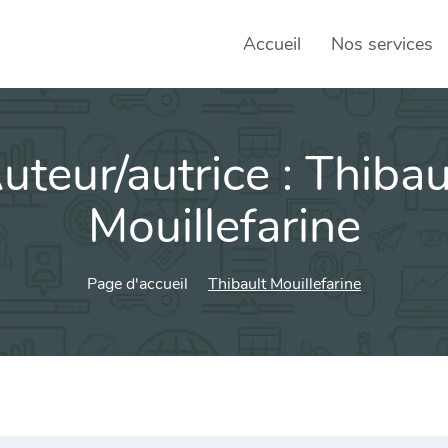
Accueil
Nos services
uteur/autrice :
Thibau
SEO – 
Achats
Mouillefarine
Agence
Page d'accueil
Thibault Mouillefarine
Social
sociau
Transf
Commun