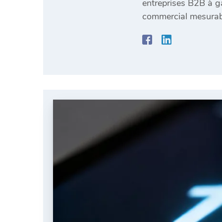
entreprises B2B à ga
commercial mesurab