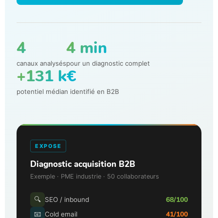
4
4 min
canaux analysés
pour un diagnostic complet
+131 k€
potentiel médian identifié en B2B
EXPOSE
Diagnostic acquisition B2B
Exemple · PME industrie · 50 collaborateurs
68/100
🔍
SEO / inbound
41/100
📧
Cold email