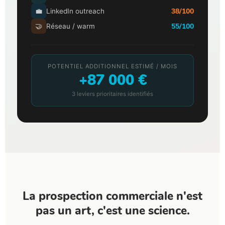
38/100
💼
LinkedIn outreach
55/100
🤝
Réseau / warm
POTENTIEL ADDITIONNEL ESTIMÉ / MOIS
+87 000 €
3 leviers prioritaires identifiés
La prospection commerciale n'est
pas un art, c'est une science.