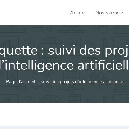
Accueil
Nos services
iquette :
suivi des pro
SEO – 
Achats
’intelligence artificiel
Agence
Page d'accueil
suivi des projets d'intelligence artificielle
Social
sociau
Transf
Commun