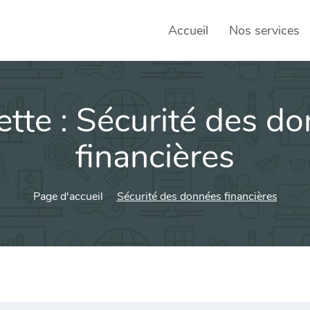
Accueil
Nos services
ette :
Sécurité des d
SEO – 
Achats
financières
Agence
Page d'accueil
Sécurité des données financières
Social
sociau
Transf
Commun