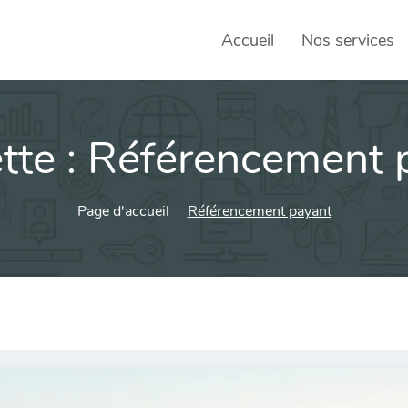
Accueil
Nos services
tte :
Référencement 
SEO – 
Achats
Page d'accueil
Référencement payant
Agence
Social
sociau
Transf
Commun