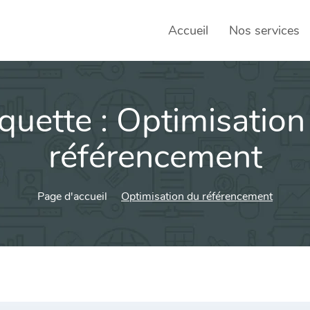
Accueil
Nos services
iquette :
Optimisation
SEO – 
Achats
référencement
Agence
Page d'accueil
Optimisation du référencement
Social
sociau
Transf
Commun