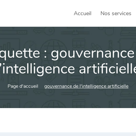
Accueil
Nos services
iquette :
gouvernance
SEO – 
Achats
l’intelligence artificiell
Agence
Page d'accueil
gouvernance de l'intelligence artificielle
Social
sociau
Transf
Commun