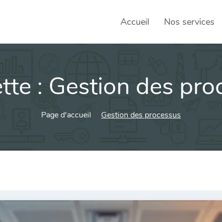
Accueil
Nos services
tte :
Gestion des pro
SEO – 
Achats
Page d'accueil
Gestion des processus
Agence
Social
sociau
Transf
Commun