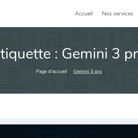
Accueil
Nos services
tiquette :
Gemini 3 p
SEO – 
Achats
Page d'accueil
Gemini 3 pro
Agence
Social
sociau
Transf
Commun