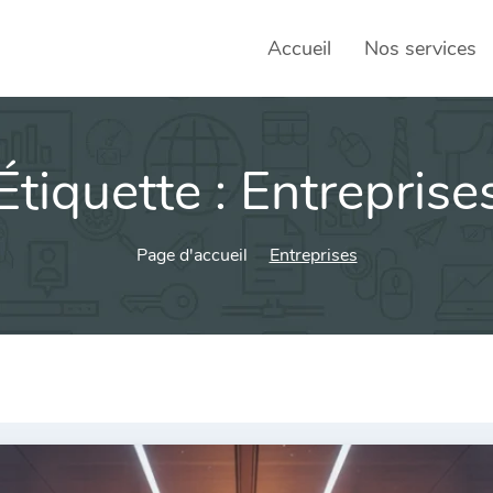
Accueil
Nos services
Étiquette :
Entreprise
SEO – 
Achats
Page d'accueil
Entreprises
Agence
Social
sociau
Transf
Commun