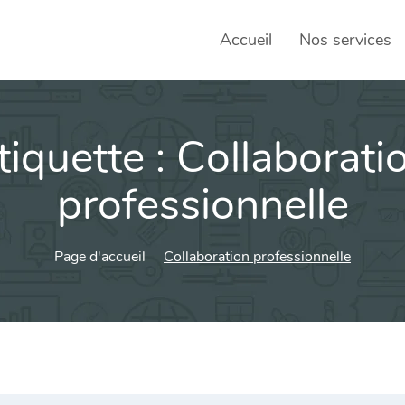
Accueil
Nos services
tiquette :
Collaborati
SEO – 
Achats
professionnelle
Agence
Page d'accueil
Collaboration professionnelle
Social
sociau
Transf
Commun