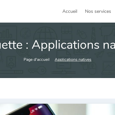
Accueil
Nos services
ette :
Applications na
SEO – 
Achats
Page d'accueil
Applications natives
Agence
Social
sociau
Transf
Commun