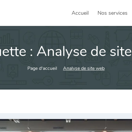
Accueil
Nos services
ette :
Analyse de sit
SEO – 
Achats
Page d'accueil
Analyse de site web
Agence
Social
sociau
Transf
Commun