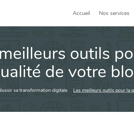
Accueil
Nos services
meilleurs outils po
SEO – 
Achats
ualité de votre bl
Agence
Social
éussir sa transformation digitale
Les meilleurs outils pour la q
sociau
Transf
Commun