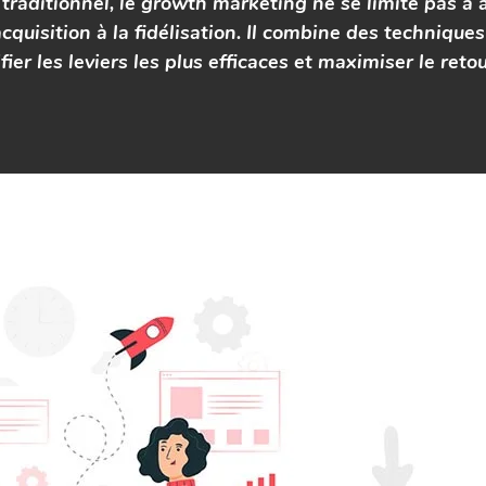
raditionnel, le growth marketing ne se limite pas à a
cquisition à la fidélisation. Il combine des technique
ier les leviers les plus efficaces et maximiser le reto