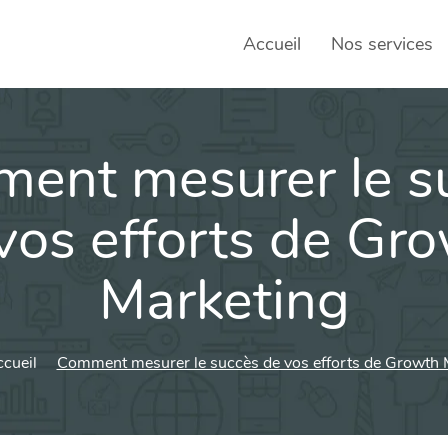
Accueil
Nos services
ent mesurer le s
SEO – 
Achats
vos efforts de Gr
Agence
Marketing
Social
sociau
Transf
ccueil
Comment mesurer le succès de vos efforts de Growth 
Commun