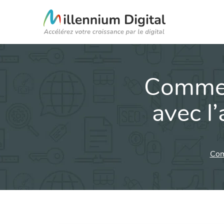
Commen
avec l
Com