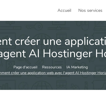
Accueil
Nos services
t créer une applicat
SEO – 
Achats
’agent AI Hostinger H
Agence
Page d'accueil
Ressources
IA Marketing
Social
sociau
ment créer une application web avec l'agent AI Hostinger Hori
Transf
Commun